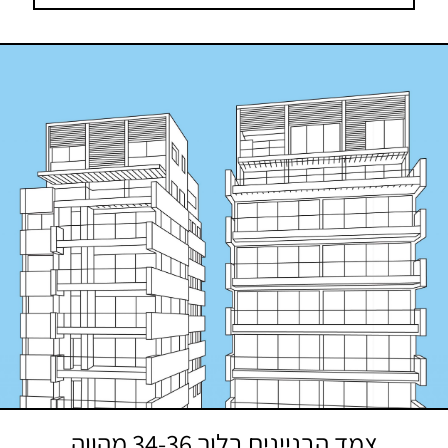
הפשוט והפונקציונלי של הסגנון, הלבישו
האדריכלים חזית מודרנית שתייצר עניין
מיוחד על ידי שילוב בין יסודות טבעיים
לחומרים חדשניים. הודות לאיזון המדויק בין
הסגנון הבינלאומי למגמות העיצוב
העכשוויות, צמד הבניינים עתידים ליהנות
ממראה שובה עין שיישאר רלוונטי לעוד
שנים רבות.
צמד הבניינים בלוך 34-36 מהווה