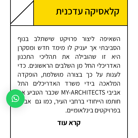
קלאסיקה עדכנית
השאיפה ליצור פרויקט שישתלב בנוף
הסביבתי אך יעניק לו מימד חדש ומסקרן
היא זו שהובילה את תהליכי התכנון
האדריכלי החל מן השלבים הראשונים. כדי
לענות על כך בצורה מושלמת, הופקדה
המלאכה בידי משרד האדריכלים התל
אביבי MY-ARCHITECTS שכבר הטביע את
חותמו הייחודי ברחבי העיר, כמו גם אביבי
בפרויקטים בינלאומיים.
החזון האדריכלי של הפרויקט שואב השראה
קרא עוד
מהלב הפועם של תל אביב הידועה בסגנון
הבאוהאוס שלה. על בסיס עקרונות התכנון