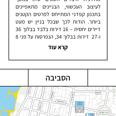
לעיצוב העכשווי, הבניינים מתאפיינים
בתכנון קפדני המתייחס לפרטים הקטנים
ביותר. הודות לכך שבכל בניין יש מעט
דיירים יחסית – 16 דירות בלבד בבלוך 36
ו-27 דירות בבלוך 34, הנפרסות על פני 8
קומות, מתאפשר לדיירים ליהנות מקהילת
קרא עוד
שכנים מצומצמת ואינטימית ותחושת
פרטיות הן בדירות והן במרחבים
המשותפים – ביניהם חניון תת קרקעי, חדר
אופניים משותף ולובי מעוצב לכל בניין. על
הסביבה
מנת לאפשר חוויית מגורים מושלמת
המותאמת לצרכיו של כל דייר, כולל תכנון
כל בניין מבחר רחב של טיפוסי דירות החל
מ-3 חדרים ועד לפנטהאוז מפואר. כל אחת
מהן מתאפיינת בשפע של אור טבעי, תכנון